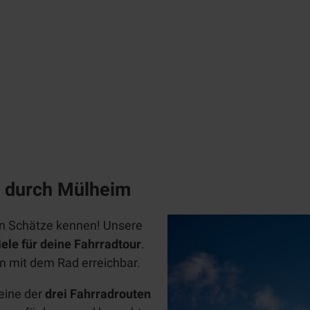
Weiße
Flotte
Alle
Wikingerschiff
Them
MüWi
en
Linien
Erlebnistouren/Stadtführungen
fahrte
n
Zeppelin
Tages
NT
kreuzf
p durch Mülheim
Radfahren
ahrten
Chart
Alle
en Schätze kennen! Unsere
erfahr
Themen
iele für deine Fahrradtour
.
ten
 mit dem Rad erreichbar.
Radwege
radrevier.r
eine der
drei Fahrradrouten
uhr