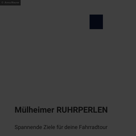
Z
© Anna Meurer
u
m
Newsletter
Suche
Menü
I
n
h
a
l
t
Mülheimer RUHRPERLEN
Spannende Ziele für deine Fahrradtour