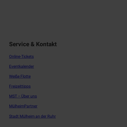
f
i
a
n
c
s
e
t
b
a
o
g
o
r
Service & Kontakt
k
a
m
Online-Tickets
Eventkalender
Weiße Flotte
Freizeittipps
MST – Über uns
MülheimPartner
Stadt Mülheim an der Ruhr