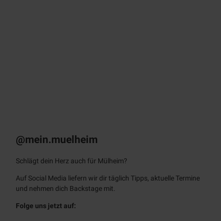
© sto
ck.ad
obe.c
om /
Farkn
ot Ar
chitec
t
KULT – Das
Stadtmagazin
Monatlich als E-Paper & App
@mein.muelheim
Schlägt dein Herz auch für Mülheim?
Auf Social Media liefern wir dir täglich Tipps, aktuelle Termine
und nehmen dich Backstage mit.
Folge uns jetzt auf: