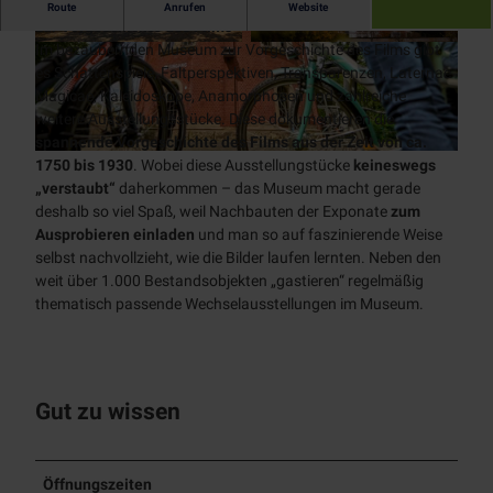
Weltgrößte, begehbare Camera Obscura mit dem Museum
Tages
Prospekte
NT
Route
Anrufen
Website
Alle
Stadtmarketing
zur Vorgeschichte des Films
kreuzf
Museen
Themen
Im bezaubernden Museum zur Vorgeschichte des Films gibt
Touristinfo
Radfahren
ahrten
© Ruhr Tourismus GmbH, Olff Appold | KI-op
© KI-optimiert |
CC-BY-SA
timiert |
CC-BY-SA
Über
App
es Schattenspiele, Faltperspektiven, Transparenzen, Laternae
Alle
Chart
Industriekultur
uns
BJÖRN |
Unterkünfte
Aktiv
Magicae, Kaleidoskope, Anamorphosen und zahlreiche
Themen
erfahr
Zeitreise
entspannen
weitere Ausstellungsstücke. Diese dokumentieren die
Denkmal
Radwege
ten
Team
Mobilität
Schloß
Alle Themen
spannende Vorgeschichte des Films aus der Zeit von ca.
radrevier.r
Natur
Broich
KULT
© Anna Meurer | KI-optimiert |
CC-BY-SA
1750 bis 1930
. Wobei diese Ausstellungstücke
keineswegs
Wanderweg
Jobs
uhr
Newsletter
Stadtmagazin
Erlebnispf
„verstaubt“
daherkommen – das Museum macht gerade
e
RUHRPER
Gastronomie
ad
deshalb so viel Spaß, weil Nachbauten der Exponate
zum
MülheimPartner
Klettersteig
LEN
Ausprobieren einladen
und man so auf faszinierende Weise
Bootsverlei
RUHR.NAH
selbst nachvollzieht, wie die Bilder laufen lernten. Neben den
h
Erlebnismagazin
weit über 1.000 Bestandsobjekten „gastieren“ regelmäßig
SUP
thematisch passende Wechselausstellungen im Museum.
Badestellen
Outdoor-
Fitness
Gut zu wissen
Öffnungszeiten