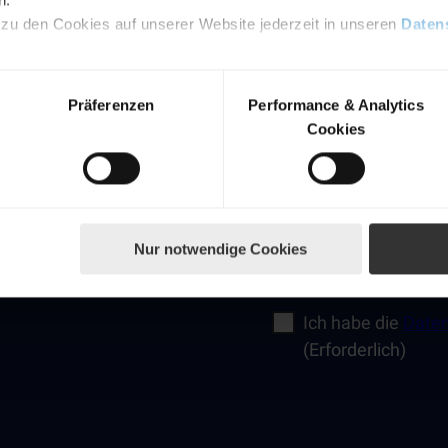
Weiße Flotte, Events
 zu den Cookies auf unserer Website jederzeit in unseren
Daten
Kostenlos mit wenig
Präferenzen
Performance & Analytics
Aktuelle Infos und
Cookies
E-Mail-Adresse
(Erford
Nur notwendige Cookies
Jetzt anmelden
Ich habe die
Daten
(Erforderlich)