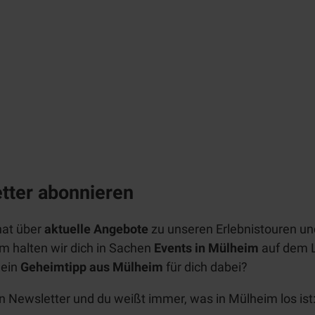
Kultur
Weiße
Flotte
Alle
Alle
Service
Themen
Wikingerschiff
Them
MüWi
en
Alle
Events
Themen
Linien
Erlebnistouren/Stadtführungen
Kulturhäuser
fahrte
Tickets
n
Zeppelin
Schlösser
Tages
NT
Prospekte
Alle
kreuzf
Museen
tter
abonnieren
Themen
Radfahren
ahrten
Touristinfo
App
Alle
Industriekultur
Chart
nat über
aktuelle Angebote
zu unseren Erlebnistouren un
BJÖRN |
Aktiv
Themen
Unterkünfte
erfahr
m halten wir dich in Sachen
Events
in Mülheim
auf dem La
Zeitreise
entspannen
Denkmal
Radwege
ten
 ein
Geheimtipp aus Mülheim
für dich dabei?
Schloß
Alle
Mobilität
radrevier.r
Natur
KULT
Broich
Themen
uhr
en
Newsletter
und du weißt immer, was in Mülheim los ist: 
Newsletter
Stadtmagazin
Erlebnispf
Wanderwe