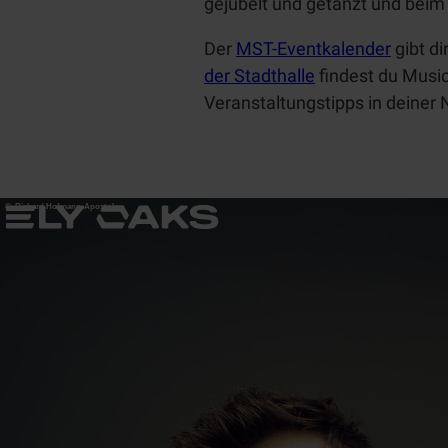
gejubelt und getanzt und bei
Der
MST-Eventkalender
gibt d
der Stadthalle
findest du Musi
Veranstaltungstipps in deiner 
© Richard Hofmann-Apostolou