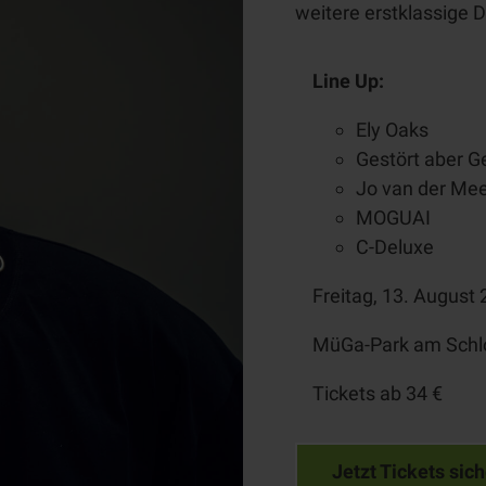
MülheimPartner
weitere erstklassige D
Line Up
:
Ely Oaks
Gestört aber G
Jo van der Me
MOGUAI
C-Deluxe
Freitag, 13. August 
MüGa-Park am Schl
Tickets ab 34 €
Jetzt Tickets sich