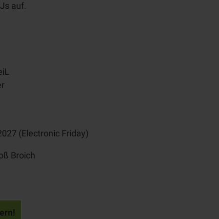
Js auf.
eiL
er
2027 (
Electronic Friday
)
oß Broich
ern!