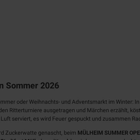
Kultur
Weiße
Flotte
Alle
Alle
Themen
Wikingerschiff
Them
MüWi
en
Events
Linien
Erlebnistouren/Stadtführungen
fahrte
Kulturhäuser
n
Zeppelin
Schlösser
Tages
NT
Alle
kreuzf
in Sommer 2026
Museen
Themen
Radfahren
ahrten
Alle
App
Chart
Industriekultur
mmer oder Weihnachts- und Adventsmarkt im Winter: In 
Aktiv
Themen
BJÖRN |
erfahr
rden Ritterturniere ausgetragen und Märchen erzählt, kö
entspannen
Zeitreise
Radwege
ten
Denkmal
n Luft serviert, es wird Feuer gespuckt und zusammen Ra
Alle
Schloß
radrevier.r
Natur
Themen
KULT
Broich
uhr
rd Zuckerwatte genascht, beim
MÜLHEIM SUMMER OPE
Wanderwe
Stadtmagazin