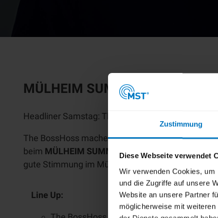
MÜLHEIM SUMMER OPEN AIR
2
Headliner
Samstag: The BossHoss
Zustimmung
The BossHoss machen im Rahmen ihrer „
Back To 
beim
MÜLHEIM SUMMER OPEN AIR
2026
! Vorab 
Diese Webseite verwendet 
gute Stimmung im MüGa-Park.
Wir verwenden Cookies, um I
und die Zugriffe auf unsere
Line Up
:
Website an unsere Partner fü
möglicherweise mit weiteren
The BossHoss
der Dienste gesammelt habe