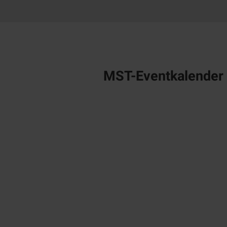
w
a
h
l
MST-Eventkalender