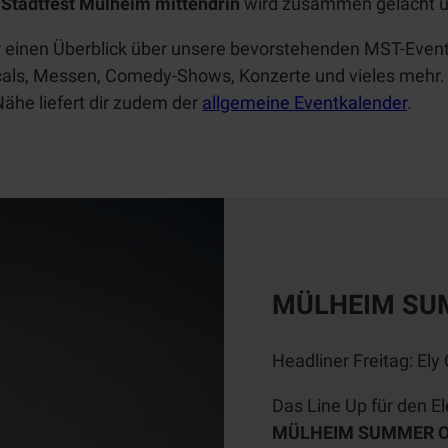
Erlebnispf
m
Stadtfest Mülheim mittendrin
wird zusammen gelacht u
Gastronomie
RUHRPER
ge
ad
LEN
ir einen Überblick über unsere bevorstehenden MST-
Even
Klettersteig
RUHR.NAH
Service
cals, Messen, Comedy-Shows, Konzerte und vieles mehr.
Erlebnismagazin
Bootsverlei
Alle
Nähe liefert dir zudem der
allgemeine Eventkalender
.
h
MST
Themen
SUP
Alle
Badestellen
Tickets
Themen
Outdoor-
Prospekte
Fitness
Stadtmarketing
Touristinfo
Über
MÜLHEIM SU
uns
Unterkünfte
Headliner
Freitag: Ely
Team
Mobilität
Das
Line Up
für den
El
Jobs
Newsletter
MÜLHEIM SUMMER O