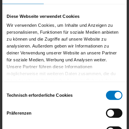
tork
Mülheim
Diese Webseite verwendet Cookies
Underground
Wir verwenden Cookies, um Inhalte und Anzeigen zu
18. September 2026
personalisieren, Funktionen für soziale Medien anbieten
zu können und die Zugriffe auf unsere Website zu
analysieren. Außerdem geben wir Informationen zu
deiner Verwendung unserer Website an unsere Partner
für soziale Medien, Werbung und Analysen weiter.
Unsere Partner führen diese Informationen
möglicherweise mit weiteren Daten zusammen, die du
ihnen bereitgestellt hast oder die sie im Rahmen deiner
© An
na Me
urer
Nutzung der Dienste gesammelt haben.
E
Du kannst deine Einwilligung zu den Cookies auf unserer
Technisch erforderliche Cookies
i
Kinder
Website jederzeit in unseren
Datenschutzhinweisen
n
entdecken
ändern oder widerrufen.
w
Mülheim
27. September 2026
Präferenzen
i
l