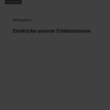
© Anna Meurer
Abenteuer
Ruhrgebiet!
Emscherleuchten
14. November 2026
Bildergalerie
Eindrücke unserer Erlebnistouren