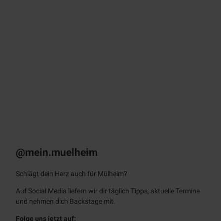
© sto
ck.ad
obe.c
om /
Farkn
ot Ar
chitec
t
KULT – Das
Stadtmagazin
Monatlich als E-Paper & App
@mein.muelheim
Schlägt dein Herz auch für Mülheim?
Auf Social Media liefern wir dir täglich Tipps, aktuelle Termine
und nehmen dich Backstage mit.
Folge uns jetzt auf: