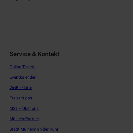
f
i
a
n
c
s
e
t
b
a
o
g
o
r
Service & Kontakt
k
a
m
Online-Tickets
Eventkalender
Weiße Flotte
Freizeittipps
MST – Über uns
MülheimPartner
Stadt Mülheim an der Ruhr