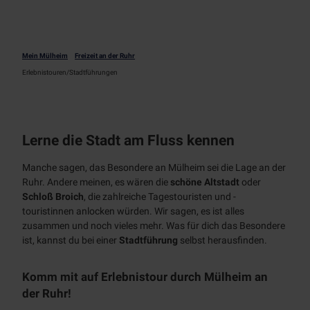
Tages
NT
kreuzf
Radfahren
ahrten
Alle
Chart
Mein Mülheim
Freizeit an der Ruhr
Aktiv
Themen
erfahr
Erlebnistouren/Stadtführungen
entspannen
Radwege
ten
Alle Themen
radrevier.r
Natur
Wanderweg
uhr
e
RUHRPER
Gastronomie
Lerne die Stadt am Fluss kennen
Klettersteig
LEN
Bootsverlei
RUHR.NAH
Manche sagen, das Besondere an Mülheim sei die Lage an der
h
Erlebnismagazin
Ruhr. Andere meinen, es wären die
schöne Altstadt
oder
SUP
Schloß Broich
, die zahlreiche Tagestouristen und -
Badestellen
Event
touristinnen anlocken würden. Wir sagen, es ist alles
&
Outdoor-
zusammen und noch vieles mehr. Was für dich das Besondere
Kultur
Fitness
ist, kannst du bei einer
Stadtführung
selbst herausfinden.
Alle
Service
Themen
Komm mit auf Erlebnistour durch Mülheim an
Alle
der Ruhr!
Events
MST
Themen