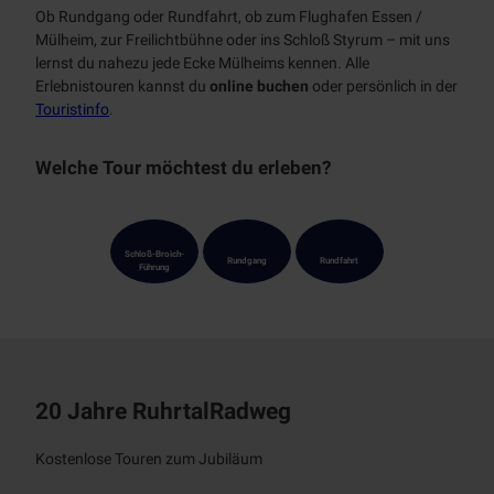
Kulturhäuser
Ob Rundgang oder Rundfahrt, ob zum Flughafen Essen /
Alle
Tickets
Mülheim, zur Freilichtbühne oder ins Schloß Styrum – mit uns
Themen
Schlösser
lernst du nahezu jede Ecke Mülheims kennen. Alle
Prospekte
Alle
Stadtmarketing
Erlebnistouren kannst du
online buchen
oder persönlich in der
Museen
Themen
Touristinfo
.
Touristinfo
Über
App
Industriekultur
uns
BJÖRN |
Unterkünfte
Welche Tour möchtest du erleben?
Zeitreise
Denkmal
Team
Mobilität
Schloß
Broich
KULT
Jobs
Newsletter
Stadtmagazin
Erlebnispf
Schloß-Broich-
Rundgang
Rundfahrt
Führung
ad
MülheimPartner
20 Jahre RuhrtalRadweg
Kostenlose Touren zum Jubiläum