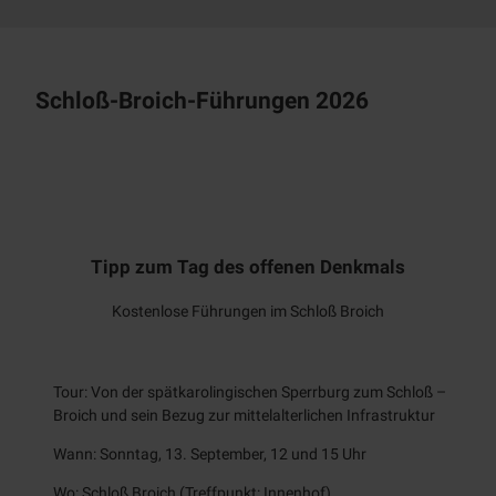
na Me
urer
Radtour
Tipp
Schloß-Broich-Führungen 2026
Wasser.Kraft.Geschichte
22. August 2026 | Teilnahme nur mit Anmeldung
Tipp zum Tag des offenen Denkmals
Kostenlose Führungen im Schloß Broich
Tour: Von der spätkarolingischen Sperrburg zum Schloß –
Broich und sein Bezug zur mittelalterlichen Infrastruktur
Wann: Sonntag, 13. September, 12 und 15 Uhr
Wo: Schloß Broich (Treffpunkt: Innenhof)