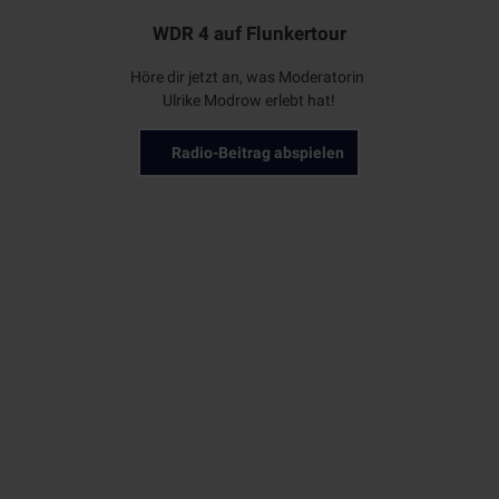
WDR 4 auf Flunkertour
c
Höre dir jetzt an, was Moderatorin
Ulrike Modrow erlebt hat!
Radio-Beitrag abspielen
o
n
© An
na Me
urer
A
Mülheim entdecken
jeden Samstag von April bis Oktober