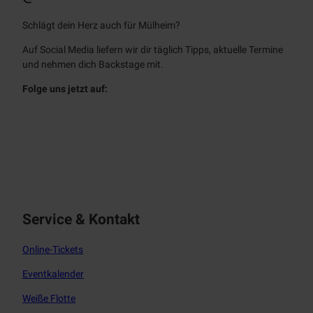
Schlägt dein Herz auch für Mülheim?
Auf Social Media liefern wir dir täglich Tipps, aktuelle Termine
und nehmen dich Backstage mit.
Folge uns jetzt auf:
f
i
a
n
c
s
e
t
b
a
o
g
o
r
Service & Kontakt
k
a
m
Online-Tickets
Eventkalender
Weiße Flotte