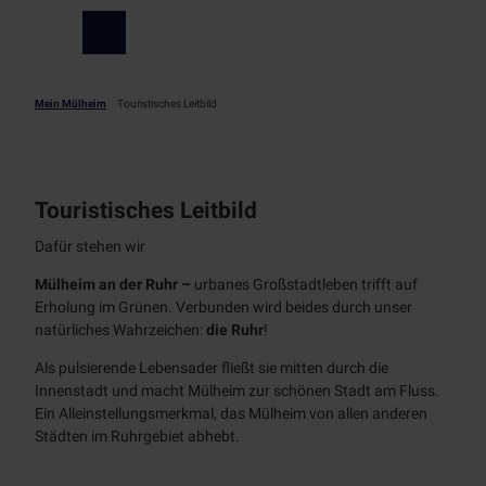
Z
u
Menü
m
I
n
Mein Mülheim
Touristisches Leitbild
h
a
Freizeit
l
an der
t
Touristisches Leitbild
Ruhr
Alle
Dafür stehen wir
Event
Themen
&
Mülheim an der Ruhr –
urbanes Großstadtleben trifft auf
Kultur
Weiße
Erholung im Grünen. Verbunden wird beides durch unser
Flotte
natürliches Wahrzeichen:
die Ruhr
!
Alle
Alle
Service
Themen
Wikingerschiff
Als pulsierende Lebensader fließt sie mitten durch die
Them
Alle
MüWi
Innenstadt und macht Mülheim zur schönen Stadt am Fluss.
en
Events
MST
Themen
Ein Alleinstellungsmerkmal, das Mülheim von allen anderen
Linien
Erlebnistouren/Stadtführungen
Städten im Ruhrgebiet abhebt.
Kulturhäuser
fahrte
Alle
Tickets
n
Themen
Zeppelin
Schlösser