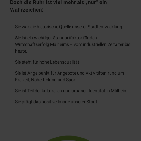
Tages
Doch die Ruhr ist viel mehr als „nur” ein
Prospekte
NT
Alle
Stadtmarketing
kreuzf
Wahrzeichen:
Museen
Themen
Touristinfo
Radfahren
ahrten
Über
App
Alle
Chart
Industriekultur
uns
BJÖRN |
Unterkünfte
Sie war die historische Quelle unserer Stadtentwicklung.
Aktiv
Themen
erfahr
Zeitreise
entspannen
Denkmal
Radwege
ten
Team
Sie ist ein wichtiger Standortfaktor für den
Mobilität
Schloß
Alle Themen
radrevier.r
Wirtschaftserfolg Mülheims – vom industriellen Zeitalter bis
Natur
Broich
KULT
Wanderweg
Jobs
uhr
Newsletter
heute.
Stadtmagazin
Erlebnispf
e
RUHRPER
Gastronomie
ad
MülheimPartner
Klettersteig
Sie steht für hohe Lebensqualität.
LEN
Bootsverlei
RUHR.NAH
Sie ist Angelpunkt für Angebote und Aktivitäten rund um
h
Erlebnismagazin
Freizeit, Naherholung und Sport.
SUP
Badestellen
Sie ist Teil der kulturellen und urbanen Identität in Mülheim.
Outdoor-
Sie prägt das positive Image unserer Stadt.
Fitness