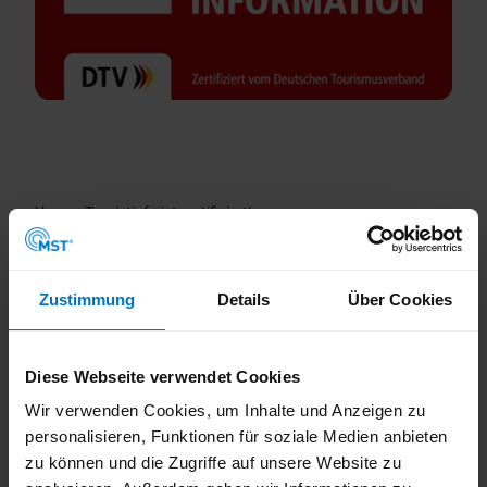
Unsere Touristinfo ist zertifiziert!
Was hinter der i-Marke steckt
Unsere
Mülheimer Touristinfo
ist seit 2004 mit der i-Marke
Zustimmung
Details
Über Cookies
ausgezeichnet.
Die i-Marke ist das
Qualitätssiegel des Deutschen
Tourismusverbands e. V. (DTV)
. Touristinformationen
Diese Webseite verwendet Cookies
erhalten die i-Marke, wenn sie den Kriterienkatalog mit über 50
Wir verwenden Cookies, um Inhalte und Anzeigen zu
Kriterien erfüllen.
personalisieren, Funktionen für soziale Medien anbieten
Anhand des Zertifikats erkennst du, ob du dich in einer
zu können und die Zugriffe auf unsere Website zu
Touristinfo mit
hoher Angebots- und Leistungsqualität