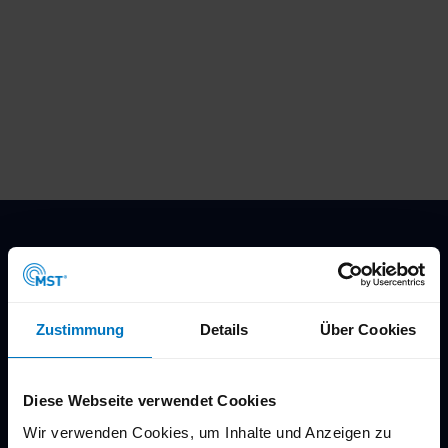
© An
na Me
urer
RUHRPERLEN
Spannende Ziele für deine Fahrradtour
Post aus Mülheim
Zustimmung
Details
Über Cookies
Newsletter
Angebote & News vor allen anderen bekommen!
Diese Webseite verwendet Cookies
Wir verwenden Cookies, um Inhalte und Anzeigen zu