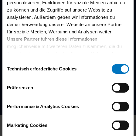
personalisieren, Funktionen für soziale Medien anbieten
zu können und die Zugriffe auf unsere Website zu
Weiße Flotte, Events, Stadthalle und vieles mehr
analysieren. Außerdem geben wir Informationen zu
Kostenlos mit wenigen Klicks abonnieren
deiner Verwendung unserer Website an unsere Partner
für soziale Medien, Werbung und Analysen weiter.
Aktuelle Infos und Angebote des Monats
Unsere Partner führen diese Informationen
möglicherweise mit weiteren Daten zusammen, die du
E-Mail-Adresse
(Erforderlich)
ihnen bereitgestellt hast oder die sie im Rahmen deiner
Nutzung der Dienste gesammelt haben.
E
Du kannst deine Einwilligung zu den Cookies auf unserer
Technisch erforderliche Cookies
i
Jetzt anmelden
Website jederzeit in unseren
Datenschutzhinweisen
n
ändern oder widerrufen.
w
Ich habe die
Datenschutzerklärung
zur Kenntnis
Präferenzen
i
genommen.
(Erforderlich)
l
l
Performance & Analytics Cookies
i
g
Marketing Cookies
u
n