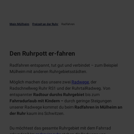
Tages
NT
kreuzf
Radfahren
ahrten
Chart
Mein Mülheim
Freizeit an der Ruhr
Radfahren
Alle
erfahr
Themen
ten
Radwege
radrevier.r
uhr
Den Ruhrpott er-fahren
RUHRPER
Radfahren entspannt, tut gut und verbindet – zum Beispiel
LEN
Mülheim mit anderen Ruhrgebietsstädten.
Aktiv
Möglich machen das unsere zwei
Radwege
, der
entspannen
Radschnellweg Ruhr RS1 und der RuhrtalRadweg. Von
Alle Themen
entspannter
Radtour durchs Ruhrgebiet
bis zum
Natur
Wanderweg
Fahrradurlaub mit Kindern –
durch geringe Steigungen
e
Gastronomie
unserer Radwege kommst du beim
Radfahren in Mülheim an
Klettersteig
der Ruhr
kaum ins Schwitzen.
Bootsverlei
RUHR.NAH
h
Erlebnismagazin
Du möchtest das gesamte Ruhrgebiet mit dem Fahrrad
SUP