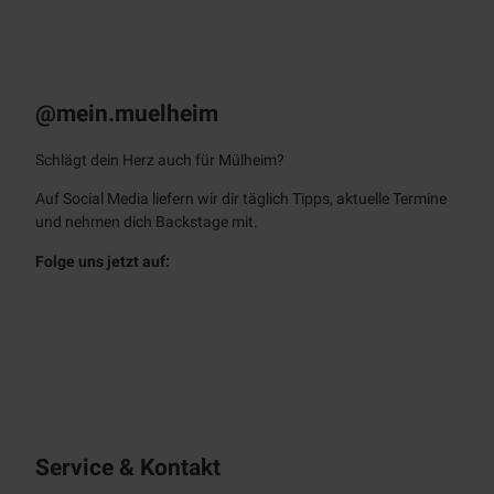
ot Ar
chitec
t
KULT – Das
Stadtmagazin
Monatlich als E-Paper & App
@mein.muelheim
Schlägt dein Herz auch für Mülheim?
Auf Social Media liefern wir dir täglich Tipps, aktuelle Termine
und nehmen dich Backstage mit.
Folge uns jetzt auf:
f
i
a
n
c
s
e
t
b
a
o
g
o
r
Service & Kontakt
k
a