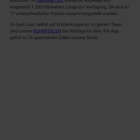
erkunden? Im
radrevier.ruhr
stehen dir Radwege von
Badestellen
Event
insgesamt 1.200 Kilometern Länge zur Verfügung. Sie sind zu
&
Outdoor-
17 unterschiedlichen Routen zusammengestellt worden.
Kultur
Fitness
Du hast Lust, selbst auf Entdeckungstour zu gehen? Dann
Alle
sind unsere
RUHRPERLEN
das Richtige für dich. Per App
Service
Themen
geht's zu 26 spannenden Zielen unserer Stadt.
Alle
Events
MST
Themen
Kulturhäuser
Alle
Tickets
Themen
Schlösser
Prospekte
Alle
Stadtmarketing
Museen
Themen
Touristinfo
Über
App
Industriekultur
uns
BJÖRN |
Unterkünfte
Zeitreise
Denkmal
Team
Mobilität
Schloß
Broich
KULT
Jobs
Newsletter
Stadtmagazin
Erlebnispf
ad
MülheimPartner