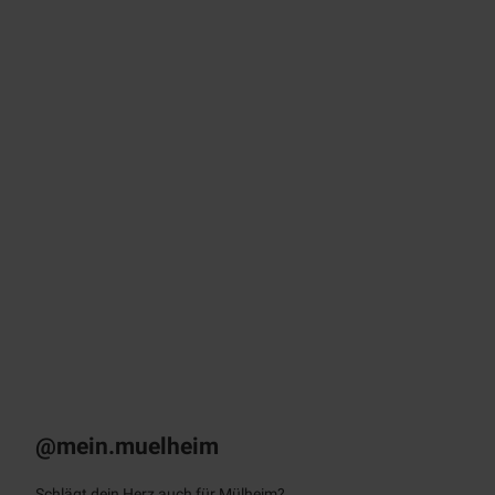
Prospekte
Infomaterial kostenlos nach Hause bestellen
© sto
ck.ad
obe.c
om /
Farkn
ot Ar
chitec
t
KULT – Das
Stadtmagazin
Monatlich als E-Paper & App
@mein.muelheim
Schlägt dein Herz auch für Mülheim?