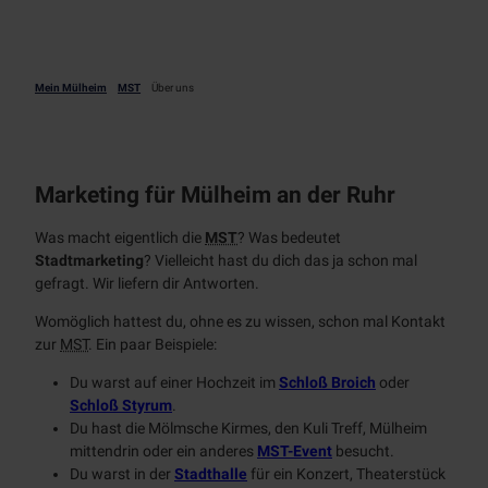
Tages
Prospekte
NT
Alle
kreuzf
Stadtmarketing
Museen
Themen
Touristinfo
Radfahren
ahrten
App
Über
Alle
Chart
Industriekultur
BJÖRN |
Mein Mülheim
MST
Über uns
Unterkünfte
Aktiv
uns
Themen
erfahr
Zeitreise
entspannen
Denkmal
Radwege
ten
Mobilität
Schloß
Team
Alle Themen
radrevier.r
Natur
Broich
KULT
Wanderweg
uhr
Newsletter
Jobs
Stadtmagazin
Erlebnispf
e
Marketing für Mülheim an der Ruhr
RUHRPER
Gastronomie
ad
Klettersteig
LEN
MülheimPartner
Was macht eigentlich die
MST
? Was bedeutet
Bootsverlei
RUHR.NAH
Stadtmarketing
? Vielleicht hast du dich das ja schon mal
h
Erlebnismagazin
gefragt. Wir liefern dir Antworten.
SUP
Badestellen
Womöglich hattest du, ohne es zu wissen, schon mal Kontakt
Outdoor-
zur
MST
. Ein paar Beispiele:
Fitness
Du warst auf einer Hochzeit im
Schloß Broich
oder
Schloß Styrum
.
Du hast die Mölmsche Kirmes, den Kuli Treff, Mülheim
mittendrin oder ein anderes
MST-
Event
besucht.
Du warst in der
Stadthalle
für ein Konzert, Theaterstück