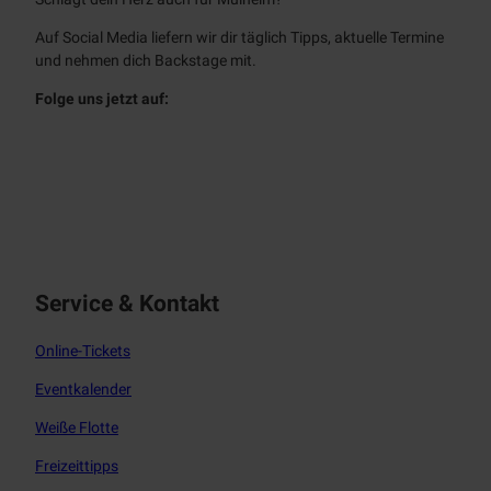
Auf Social Media liefern wir dir täglich Tipps, aktuelle Termine
und nehmen dich Backstage mit.
Folge uns jetzt auf:
f
i
a
n
c
s
e
t
b
a
o
g
o
r
Service & Kontakt
k
a
m
Online-Tickets
Eventkalender
Weiße Flotte
Freizeittipps