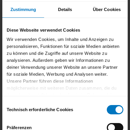
Zustimmung
Details
Über Cookies
Aufsichtsrat der MST
Diese Webseite verwendet Cookies
Alexandra Hanf – SPD – Aufsichtsratsvorsitzende
Wir verwenden Cookies, um Inhalte und Anzeigen zu
Petra Seidemann-Matschulla – CDU – Stellvertretende
personalisieren, Funktionen für soziale Medien anbieten
Aufsichtsratsvorsitzende
zu können und die Zugriffe auf unsere Website zu
OB Marc Buchholz – CDU
analysieren. Außerdem geben wir Informationen zu
deiner Verwendung unserer Website an unsere Partner
Samuel Bielak – SPD
für soziale Medien, Werbung und Analysen weiter.
Bernd Dickmann – CDU
Unsere Partner führen diese Informationen
Philipp Hoffmann – Grüne
möglicherweise mit weiteren Daten zusammen, die du
ihnen bereitgestellt hast oder die sie im Rahmen deiner
Sven Liebert – SPD
Nutzung der Dienste gesammelt haben.
E
Markus Schulz – FDP
Du kannst deine Einwilligung zu den Cookies auf unserer
Technisch erforderliche Cookies
i
Website jederzeit in unseren
Datenschutzhinweisen
n
Daniel Seth – CDU
ändern oder widerrufen.
w
Präferenzen
Marcel Staudt – AfD