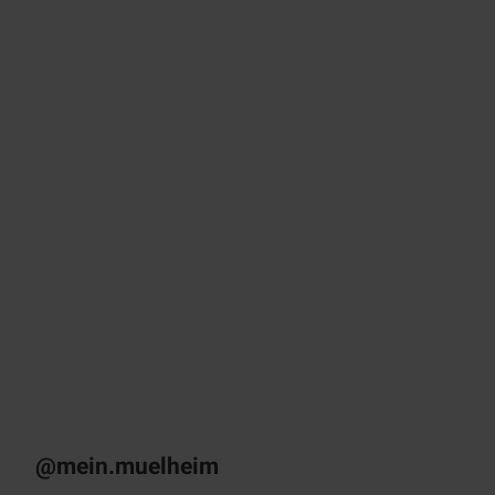
Prospekte
Infomaterial kostenlos nach Hause bestellen
© sto
ck.ad
obe.c
om /
Farkn
ot Ar
chitec
t
KULT – Das
Stadtmagazin
Monatlich als E-Paper & App
@mein.muelheim