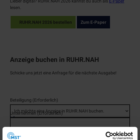
Lieber digital? RUHR.NAH 2026 kannst du auch als
E-Paper
lesen.
RUHR.NAH 2026 bestellen
Zum E-Paper
Anzeige buchen in RUHR.NAH
Schicke uns jetzt eine Anfrage für die nächste Ausgabe!
Beteiligung
(Erforderlich)
Unternehmen
(Erforderlich)