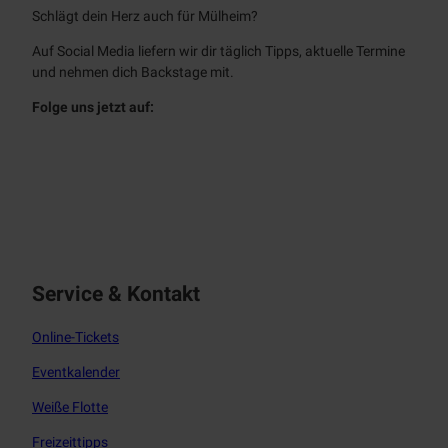
Schlägt dein Herz auch für Mülheim?
Auf Social Media liefern wir dir täglich Tipps, aktuelle Termine
und nehmen dich Backstage mit.
Folge uns jetzt auf:
f
i
a
n
c
s
e
t
b
a
o
g
o
r
Service & Kontakt
k
a
m
Online-Tickets
Eventkalender
Weiße Flotte
Freizeittipps