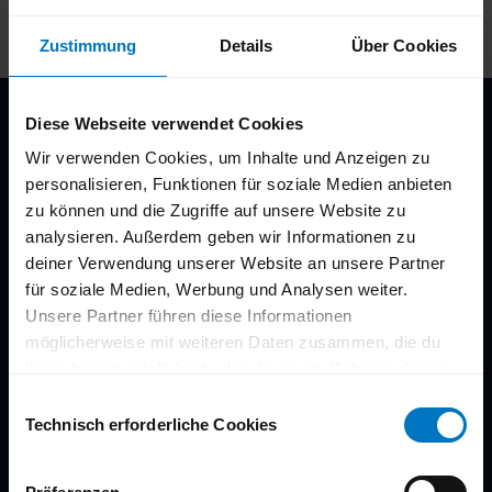
Nächster Schritt
Zustimmung
Details
Über Cookies
Diese Webseite verwendet Cookies
Wir verwenden Cookies, um Inhalte und Anzeigen zu
Post aus Mülheim
personalisieren, Funktionen für soziale Medien anbieten
zu können und die Zugriffe auf unsere Website zu
Newsletter
analysieren. Außerdem geben wir Informationen zu
deiner Verwendung unserer Website an unsere Partner
Angebote & News vor allen anderen bekommen!
für soziale Medien, Werbung und Analysen weiter.
Unsere Partner führen diese Informationen
möglicherweise mit weiteren Daten zusammen, die du
ihnen bereitgestellt hast oder die sie im Rahmen deiner
Nutzung der Dienste gesammelt haben.
Weiße Flotte, Events, Stadthalle und vieles mehr
E
Du kannst deine Einwilligung zu den Cookies auf unserer
Technisch erforderliche Cookies
i
Kostenlos mit wenigen Klicks abonnieren
Website jederzeit in unseren
Datenschutzhinweisen
n
Aktuelle Infos und Angebote des Monats
ändern oder widerrufen.
w