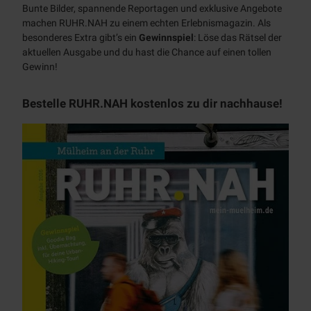
Bunte Bilder, spannende Reportagen und exklusive Angebote
Kulturhäuser
Alle
Tickets
machen RUHR.NAH zu einem echten Erlebnismagazin. Als
Themen
Schlösser
besonderes Extra gibt’s ein
Gewinnspiel
: Löse das Rätsel der
Prospekte
Alle
aktuellen Ausgabe und du hast die Chance auf einen tollen
Stadtmarketing
Museen
Themen
Gewinn!
Touristinfo
Über
App
Industriekultur
uns
BJÖRN |
Unterkünfte
Bestelle RUHR.NAH kostenlos zu dir nachhause!
Zeitreise
Denkmal
Team
Mobilität
Schloß
Broich
KULT
Jobs
Newsletter
Stadtmagazin
Erlebnispf
ad
MülheimPartner