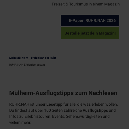
Tages
Freizeit & Tourismus in einem Magazin
NT
kreuzf
Radfahren
ahrten
E-Paper: RUHR.NAH 2026
Alle
Chart
Aktiv
Themen
erfahr
entspannen
Bestelle jetzt dein Magazin!
Radwege
ten
Alle Themen
radrevier.r
Natur
Wanderweg
uhr
e
RUHRPER
Gastronomie
Mein Mülheim
Freizeit an der Ruhr
Klettersteig
LEN
Bootsverlei
RUHR.NAH Erlebnismagazin
RUHR.NAH
h
Erlebnismagazin
SUP
Badestellen
Event
&
Mülheim-Ausflugstipps zum Nachlesen
Outdoor-
Kultur
Fitness
RUHR.NAH ist unser
Lesetipp
für alle, die was erleben wollen.
Alle
Du findest auf über 100 Seiten zahlreiche
Ausflugstipps
und
Service
Themen
Infos zu Erlebnistouren, Events, Sehenswürdigkeiten und
Alle
Events
vielem mehr.
MST
Themen