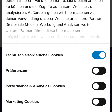
personalisieren, Funktionen für soziale Medien anbieten
Kontaktdaten
zu können und die Zugriffe auf unsere Website zu
analysieren. Außerdem geben wir Informationen zu
45481
Mülheim an der Ruhr
- Saarn
deiner Verwendung unserer Website an unsere Partner
Anreise mit dem Auto
für soziale Medien, Werbung und Analysen weiter.
Anreise mit öffentlichen Verkehrsmitteln
Unsere Partner führen diese Informationen
möglicherweise mit weiteren Daten zusammen, die du
ihnen bereitgestellt hast oder die sie im Rahmen deiner
Nutzung der Dienste gesammelt haben.
E
Du kannst deine Einwilligung zu den Cookies auf unserer
Technisch erforderliche Cookies
i
Website jederzeit in unseren
Datenschutzhinweisen
n
ändern oder widerrufen.
w
Post aus Mülheim
Präferenzen
i
l
Newsletter
l
Performance & Analytics Cookies
Angebote & News vor allen anderen bekommen!
i
g
Marketing Cookies
u
n