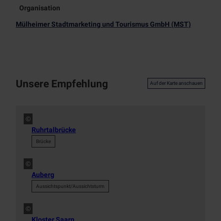
Organisation
Mülheimer Stadtmarketing und Tourismus GmbH (MST)
Unsere Empfehlung
Auf der Karte anschauen
©
Ruhrtalbrücke
Brücke
©
Auberg
Aussichtspunkt/Aussichtsturm
©
Kloster Saarn