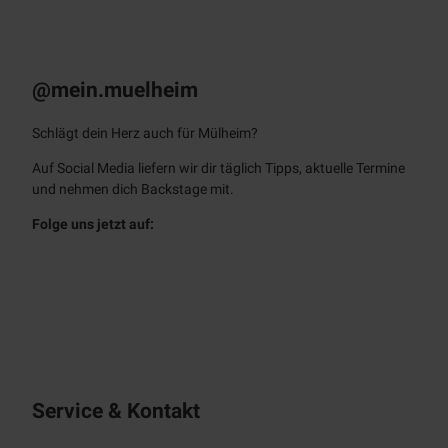
t
KULT – Das
Stadtmagazin
Monatlich als E-Paper & App
@mein.muelheim
Schlägt dein Herz auch für Mülheim?
Auf Social Media liefern wir dir täglich Tipps, aktuelle Termine
und nehmen dich Backstage mit.
Folge uns jetzt auf:
f
i
a
n
c
s
e
t
b
a
o
g
o
r
Service & Kontakt
k
a
m