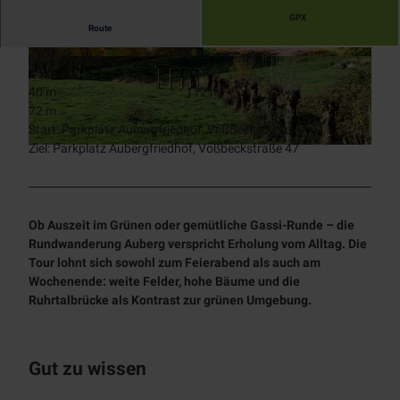
Tages
Prospekte
NT
Alle
Stadtmarketing
GPX
kreuzf
Museen
Route
Themen
Touristinfo
Radfahren
ahrten
Über
App
1:28 h
5,38 km
Alle
Chart
Industriekultur
© Jürgen Brinkmann
© Jürgen Brinkmann
uns
BJÖRN |
79 m
76 m
Unterkünfte
Aktiv
Themen
erfahr
Zeitreise
40 m
112 m
entspannen
Denkmal
Radwege
ten
Team
Mobilität
Schloß
72 m
Alle Themen
radrevier.r
Natur
Broich
Start: Parkplatz Aubergfriedhof, Voßbeckstraße 47
KULT
Wanderweg
Jobs
uhr
Newsletter
Ziel: Parkplatz Aubergfriedhof, Voßbeckstraße 47
Stadtmagazin
Erlebnispf
e
© Jürgen Brinkmann
RUHRPER
Gastronomie
ad
MülheimPartner
Klettersteig
LEN
Bootsverlei
RUHR.NAH
h
Erlebnismagazin
Ob Auszeit im Grünen oder gemütliche Gassi-Runde – die
SUP
Rundwanderung Auberg verspricht Erholung vom Alltag. Die
Badestellen
Tour lohnt sich sowohl zum Feierabend als auch am
Outdoor-
Wochenende: weite Felder, hohe Bäume und die
Fitness
Ruhrtalbrücke als Kontrast zur grünen Umgebung.
Gut zu wissen