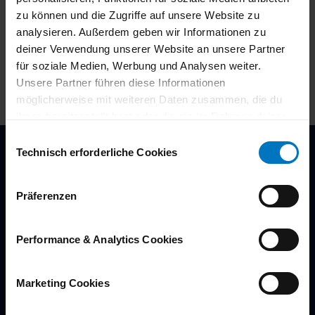
45481
Mülheim an der Ruhr
- Saarn-Selbeck
zu können und die Zugriffe auf unsere Website zu
Facebook
analysieren. Außerdem geben wir Informationen zu
Instagram
deiner Verwendung unserer Website an unsere Partner
Anreise mit dem Auto
für soziale Medien, Werbung und Analysen weiter.
Anreise mit öffentlichen Verkehrsmitteln
Unsere Partner führen diese Informationen
möglicherweise mit weiteren Daten zusammen, die du
ihnen bereitgestellt hast oder die sie im Rahmen deiner
Nutzung der Dienste gesammelt haben.
E
Du kannst deine Einwilligung zu den Cookies auf unserer
Technisch erforderliche Cookies
i
Website jederzeit in unseren
Datenschutzhinweisen
n
ändern oder widerrufen.
w
Post aus Mülheim
Präferenzen
i
l
Newsletter
l
Performance & Analytics Cookies
Angebote & News vor allen anderen bekommen!
i
g
Marketing Cookies
u
n