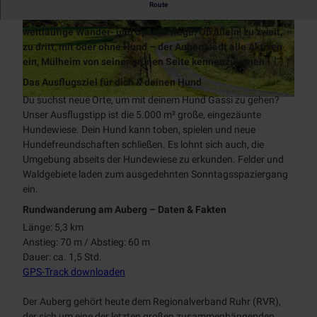
Das Paradies zum Wandern und Spazieren in Mülheim an
Tages
Prospekte
NT
Route
Alle
Stadtmarketing
der Ruhr: Mitten in der Natur eröffnen sich am Auberg
kreuzf
Museen
Themen
weitläufige Wander- und Spazierwege. Ob allein, zu zweit,
Touristinfo
Radfahren
ahrten
© Jürgen Brinkmann
© Jürgen Brinkmann
Über
App
zu dritt, mit oder ohne Hund – der Auberg lädt alle Aktiven
Alle
Chart
Industriekultur
uns
BJÖRN |
Unterkünfte
Aktiv
ein, Mülheim von seiner grünen Seite kennenzulernen.
Themen
erfahr
Zeitreise
entspannen
Denkmal
Radwege
ten
Das Ausflugsziel für dich & deinen Hund
Team
Mobilität
Schloß
Alle Themen
radrevier.r
Du suchst neue Orte, um mit deinem Hund Gassi zu gehen?
Natur
Broich
KULT
© Jürgen Brinkmann
Wanderweg
Jobs
uhr
Newsletter
Unser Ausflugstipp ist die 5.000 m² große, eingezäunte
Stadtmagazin
Erlebnispf
e
RUHRPER
Gastronomie
Hundewiese. Dein Hund kann toben, spielen und neue
ad
MülheimPartner
Klettersteig
LEN
Hundefreundschaften schließen. Es lohnt sich auch, die
Bootsverlei
RUHR.NAH
Umgebung abseits der Hundewiese zu erkunden. Felder und
h
Erlebnismagazin
Waldgebiete laden zum ausgedehnten Sonntagsspaziergang
SUP
ein.
Badestellen
Rundwanderung am Auberg – Daten & Fakten
Outdoor-
Länge: 5,3 km
Fitness
Anstieg: 70 m / Abstieg: 60 m
Dauer: ca. 1,5 Std.
GPS-Track downloaden
Der Auberg gehört heute dem Regionalverband Ruhr (RVR),
der sich um eine der letzten großen zusammenhängenden