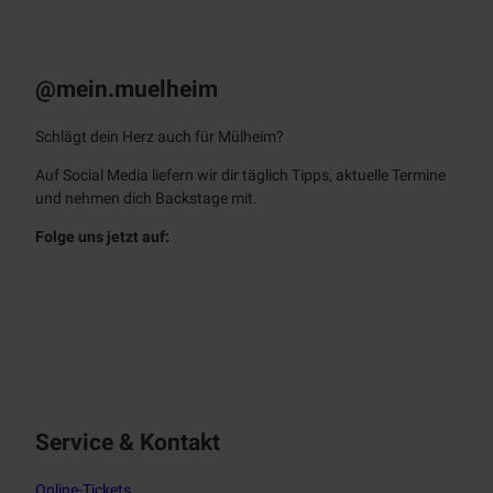
KULT – Das
Stadtmagazin
Monatlich als E-Paper & App
@mein.muelheim
Schlägt dein Herz auch für Mülheim?
Auf Social Media liefern wir dir täglich Tipps, aktuelle Termine
und nehmen dich Backstage mit.
Folge uns jetzt auf:
f
i
a
n
c
s
e
t
b
a
o
g
o
r
Service & Kontakt
k
a
m
Online-Tickets