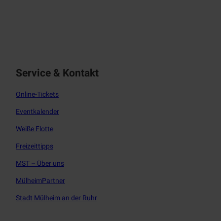
f
i
a
n
c
s
e
t
b
a
o
g
o
r
Service & Kontakt
k
a
m
Online-Tickets
Eventkalender
Weiße Flotte
Freizeittipps
MST – Über uns
MülheimPartner
Stadt Mülheim an der Ruhr