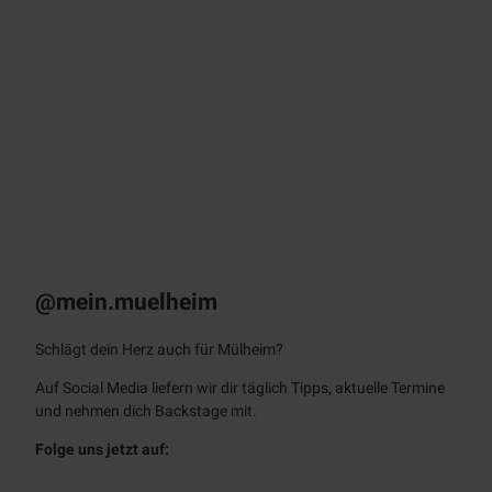
© sto
ck.ad
obe.c
om /
Farkn
ot Ar
chitec
t
KULT – Das
Stadtmagazin
Monatlich als E-Paper & App
@mein.muelheim
Schlägt dein Herz auch für Mülheim?
Auf Social Media liefern wir dir täglich Tipps, aktuelle Termine
und nehmen dich Backstage mit.
Folge uns jetzt auf: