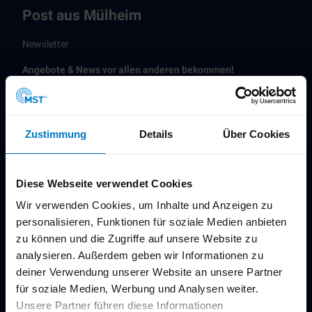
Post aus Mülheim
Newsletter
Angebote & News vor allen anderen bekommen!
Zustimmung
Details
Über Cookies
Weiße Flotte, Events, Stadthalle und vieles mehr
Kostenlos mit wenigen Klicks abonnieren
Diese Webseite verwendet Cookies
Aktuelle Infos und Angebote des Monats
Wir verwenden Cookies, um Inhalte und Anzeigen zu
personalisieren, Funktionen für soziale Medien anbieten
E-Mail-Adresse
(Erforderlich)
zu können und die Zugriffe auf unsere Website zu
analysieren. Außerdem geben wir Informationen zu
deiner Verwendung unserer Website an unsere Partner
Jetzt anmelden
für soziale Medien, Werbung und Analysen weiter.
Unsere Partner führen diese Informationen