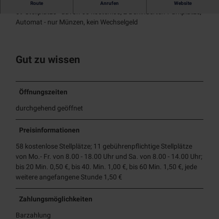
Parkplatz Hauptbahnhof/Eingang Nord
Tages
Prospekte
NT
Route
Anrufen
Website
Alle
Stadtmarketing
69 Stellplätze - davon 58 kostenlos; 2 Behinderten-Parkplätze,
kreuzf
Museen
Themen
Automat - nur Münzen, kein Wechselgeld
Touristinfo
Radfahren
ahrten
Über
App
Alle
Chart
Industriekultur
uns
BJÖRN |
Unterkünfte
Aktiv
Themen
erfahr
Zeitreise
entspannen
Denkmal
Radwege
ten
Gut zu wissen
Team
Mobilität
Schloß
Alle Themen
radrevier.r
Natur
Broich
KULT
Wanderweg
Jobs
uhr
Newsletter
Stadtmagazin
Erlebnispf
e
RUHRPER
Gastronomie
Öffnungszeiten
ad
MülheimPartner
Klettersteig
LEN
Bootsverlei
RUHR.NAH
durchgehend geöffnet
h
Erlebnismagazin
SUP
Preisinformationen
Badestellen
58 kostenlose Stellplätze; 11 gebührenpflichtige Stellplätze
Outdoor-
von Mo.- Fr. von 8.00 - 18.00 Uhr und Sa. von 8.00 - 14.00 Uhr;
Fitness
bis 20 Min. 0,50 €, bis 40. Min. 1,00 €, bis 60 Min. 1,50 €, jede
weitere angefangene Stunde 1,50 €
Zahlungsmöglichkeiten
Barzahlung