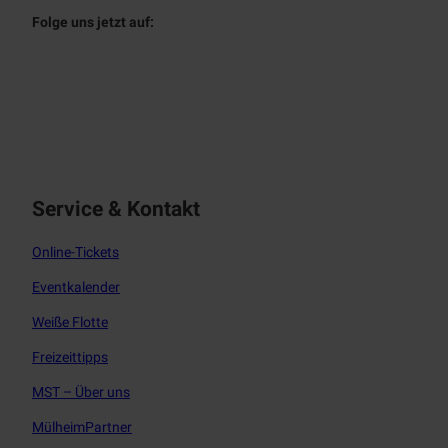
Folge uns jetzt auf:
f
i
a
n
c
s
e
t
b
a
o
g
o
r
Service & Kontakt
k
a
m
Online-Tickets
Eventkalender
Weiße Flotte
Freizeittipps
MST – Über uns
MülheimPartner