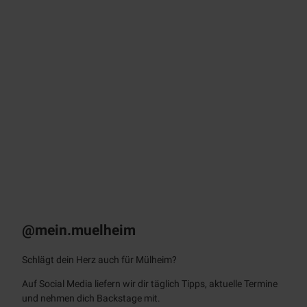
© sto
ck.ad
obe.c
om /
Farkn
ot Ar
chitec
t
KULT – Das
Stadtmagazin
Monatlich als E-Paper & App
@mein.muelheim
Schlägt dein Herz auch für Mülheim?
Auf Social Media liefern wir dir täglich Tipps, aktuelle Termine
und nehmen dich Backstage mit.