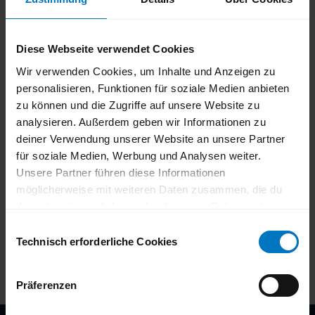
Mülheimer Stadtmarketing und Tourismus GmbH
Diese Webseite verwendet Cookies
Wir verwenden Cookies, um Inhalte und Anzeigen zu
In der Nähe
Auf der Karte anschauen
personalisieren, Funktionen für soziale Medien anbieten
zu können und die Zugriffe auf unsere Website zu
analysieren. Außerdem geben wir Informationen zu
Veranstaltung
deiner Verwendung unserer Website an unsere Partner
für soziale Medien, Werbung und Analysen weiter.
Unsere Partner führen diese Informationen
Sehenswertes
möglicherweise mit weiteren Daten zusammen, die du
ihnen bereitgestellt hast oder die sie im Rahmen deiner
Touren
Nutzung der Dienste gesammelt haben.
E
Du kannst deine Einwilligung zu den Cookies auf unserer
Technisch erforderliche Cookies
i
Website jederzeit in unseren
Datenschutzhinweisen
n
ändern oder widerrufen.
w
Präferenzen
i
l