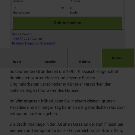
Tages
Anreise
Abreise
Prospekte
NT
Alle
Stadtmarketing
kreuzf
0
Museen
Themen
Erwachsene
Kinder
Touristinfo
Radfahren
ahrten
© Hotel Friederile, Hotel Friederike
© Hotel Friederike
Über
App
Alle
Chart
Industriekultur
Online buchen
uns
BJÖRN |
Unterkünfte
Aktiv
Themen
erfahr
Zeitreise
entspannen
Denkmal
Radwege
ten
Service-Telefon
Team
Mobilität
Schloß
Alle Themen
+49 (0) 208 99 21 50
radrevier.r
Natur
Broich
Bestehen Fragen zur Unterkunft?
KULT
© Hotel Friederike
Wanderweg
Jobs
uhr
Newsletter
Stadtmagazin
Erlebnispf
e
RUHRPER
Gastronomie
ad
MülheimPartner
Klettersteig
Buchen
LEN
Route
Anrufen
Website
Es erwartet Sie ein geschmackvoll restauriertes Haus der
Bootsverlei
RUHR.NAH
auslaufenden Gründerzeit um 1895. Klassisch eingerichtet
h
Erlebnismagazin
dominieren warme Hölzer und dezente Farben.
SUP
Originalarbeiten verschiedener Künstler verstärken den
Badestellen
zeitlos-ruhigen Charakter des Hauses.
Outdoor-
Fitness
Im Wintergarten frühstücken Sie in einem kleinen, grünen
Paradies und ein langer Tag kann an der gemütlichen Hausbar
entspannt zu Ende gehen.
Die Stadtinnenlage in der „Grünen Oase an der Ruhr” lässt Sie
bequem und entspannt alles zu Fuß erreichen: Zentrum, Kino,