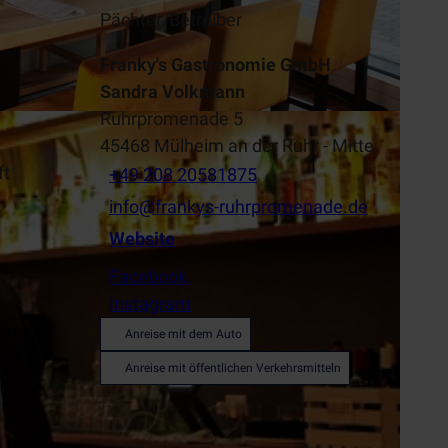
Pächter/Betreiber
Franky's Gastronomie GmbH
Sandra Volkmann
Ruhrpromenade 5
45468
Mülheim an der Ruhr
- Mitte
ft
+49 208 20581875
info@frankys-ruhrpromenade.de
Website
Facebook
Instagram
Anreise mit dem Auto
Anreise mit öffentlichen Verkehrsmitteln