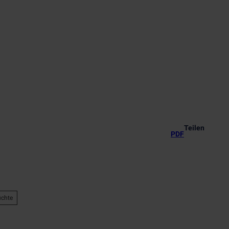
Teilen
PDF
üchte