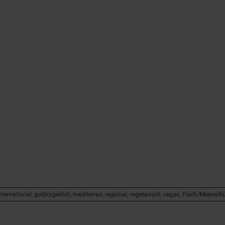
Freizeit
an der
Ruhr
Alle
nternational, gutbürgerlich, mediterran, regional, vegetarisch, vegan, Fisch/Meeresfr
Event
Themen
&