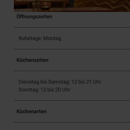
I
Öffnungszeiten
M
G
Ruhetage: Montag
_
3
7
Küchenzeiten
7
3
.
Dienstag bis Samstag: 12 bis 21 Uhr
j
Sonntag: 12 bis 20 Uhr
p
g
Küchenarten