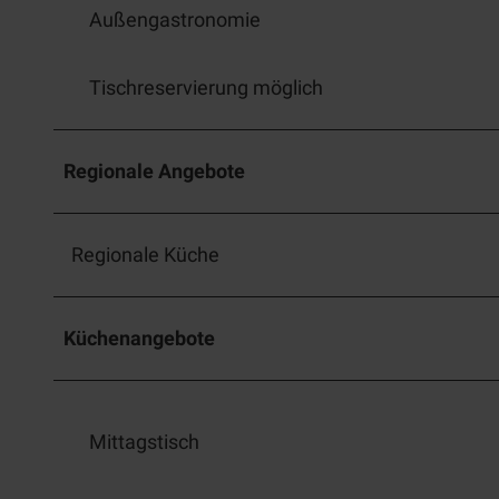
Außengastronomie
w
a
h
Tischreservierung möglich
l
Regionale Angebote
Regionale Küche
Küchenangebote
Mittagstisch