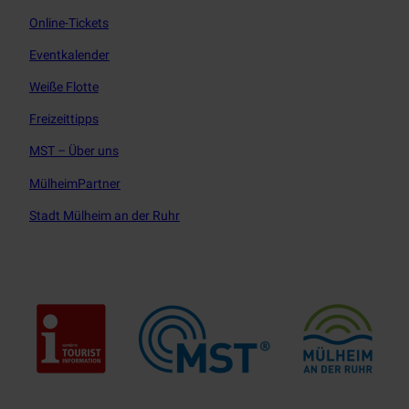
m
Online-Tickets
Eventkalender
Weiße Flotte
Freizeittipps
MST – Über uns
MülheimPartner
Stadt Mülheim an der Ruhr
Touristisches Leitbild