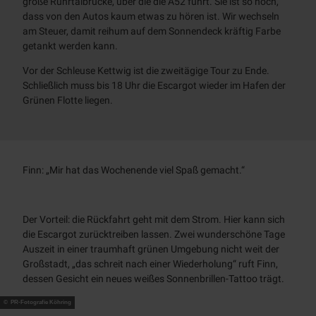
große Ruhrtalbrücke, über die die A52 führt. Sie ist so hoch,
dass von den Autos kaum etwas zu hören ist. Wir wechseln
am Steuer, damit reihum auf dem Sonnendeck kräftig Farbe
getankt werden kann.
Vor der Schleuse Kettwig ist die zweitägige Tour zu Ende.
Schließlich muss bis 18 Uhr die
Escargot
wieder im Hafen der
Grünen Flotte liegen.
Finn: „Mir hat das Wochenende viel Spaß gemacht.“
Der Vorteil: die Rückfahrt geht mit dem Strom. Hier kann sich
die Escargot zurücktreiben lassen. Zwei wunderschöne Tage
Auszeit in einer traumhaft grünen Umgebung nicht weit der
Großstadt, „das schreit nach einer Wiederholung“ ruft Finn,
dessen Gesicht ein neues weißes Sonnenbrillen-Tattoo trägt.
© PR-Fotografie Köhring