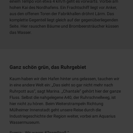
einem Tempo von etwa 4 km/h geht es vorwärts. Vorbei am
hohen Kai des Nordhafens. Ein Frachtschiff liegt vor Anker,
aus den offenen Toren der Fabrikhallen dröhnt Lärm. Das
komplette Gegenteil liegt gleich auf der gegenüberliegenden
Seite. Hier rauschen Bäume und Brombeersträucher küssen
das Wasser.
Ganz schön grün, das Ruhrgebiet
Kaum haben wir den Hafen hinter uns gelassen, tauchen wir
in eine andere Welt ein: „Das sieht so gar nicht mehr nach
Ruhrpott aus“, sagt Marina. „Chantale“ gehört hier der ganze
Fluss. Selbst die nahgelegene A40, der Ruhrschnellweg, ist
hier nicht zu hören. Beim Weiterstrampeln Richtung
Mülheimer Innenstadt geht unsere Reise durch die
Industriegeschichte der Region weiter, vorbei am Aquarius
Wassermuseum.
Svenja: „Wir waren #TeamSpaß.“