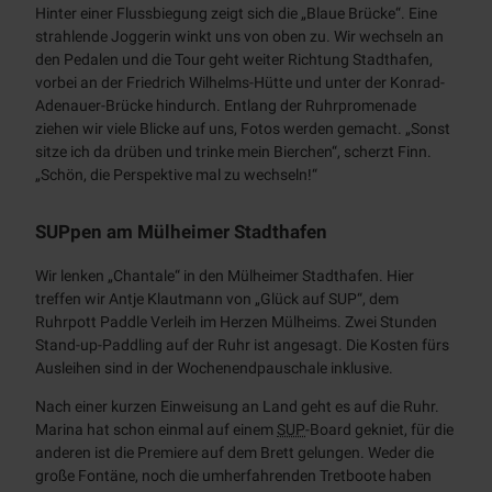
Hinter einer Flussbiegung zeigt sich die „Blaue Brücke“. Eine
strahlende Joggerin winkt uns von oben zu. Wir wechseln an
den Pedalen und die Tour geht weiter Richtung Stadthafen,
vorbei an der Friedrich Wilhelms-Hütte und unter der Konrad-
Adenauer-Brücke hindurch. Entlang der Ruhrpromenade
ziehen wir viele Blicke auf uns, Fotos werden gemacht. „Sonst
sitze ich da drüben und trinke mein Bierchen“, scherzt Finn.
„Schön, die Perspektive mal zu wechseln!“
SUPpen am Mülheimer Stadthafen
Wir lenken „Chantale“ in den Mülheimer Stadthafen. Hier
treffen wir Antje Klautmann von „Glück auf SUP“, dem
Ruhrpott Paddle Verleih im Herzen Mülheims. Zwei Stunden
Stand-up-Paddling auf der Ruhr ist angesagt. Die Kosten fürs
Ausleihen sind in der Wochenendpauschale inklusive.
Nach einer kurzen Einweisung an Land geht es auf die Ruhr.
Marina hat schon einmal auf einem
SUP
-Board gekniet, für die
anderen ist die Premiere auf dem Brett gelungen. Weder die
große Fontäne, noch die umherfahrenden Tretboote haben