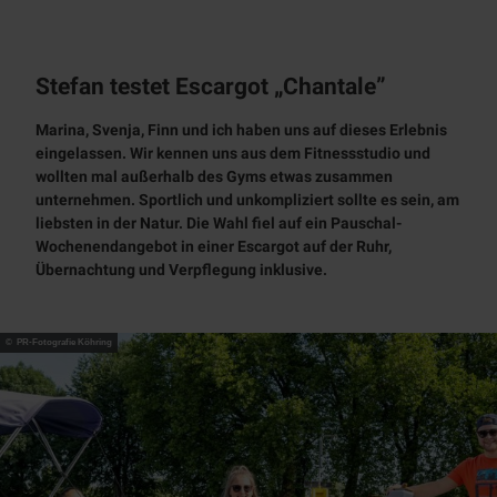
Tages
Prospekte
NT
Alle
Stadtmarketing
kreuzf
Museen
Themen
Touristinfo
Radfahren
ahrten
Über
App
Alle
Chart
Industriekultur
Stefan testet
Escargot
„Chantale”
uns
BJÖRN |
Unterkünfte
Aktiv
Themen
erfahr
Zeitreise
entspannen
Denkmal
Radwege
ten
Marina, Svenja, Finn und ich haben uns auf dieses Erlebnis
Team
Mobilität
Schloß
Alle Themen
radrevier.r
eingelassen. Wir kennen uns aus dem Fitnessstudio und
Natur
Broich
KULT
Wanderweg
Jobs
uhr
wollten mal außerhalb des
Gyms
etwas zusammen
Newsletter
Stadtmagazin
Erlebnispf
e
unternehmen. Sportlich und unkompliziert sollte es sein, am
RUHRPER
Gastronomie
ad
MülheimPartner
Klettersteig
liebsten in der Natur. Die Wahl fiel auf ein Pauschal-
LEN
Bootsverlei
RUHR.NAH
Wochenendangebot in einer
Escargot
auf der Ruhr,
h
Erlebnismagazin
Übernachtung und Verpflegung inklusive.
SUP
Badestellen
Outdoor-
© PR-Fotografie Köhring
Fitness