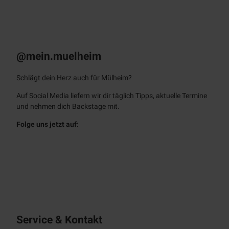
Farkn
ot Ar
chitec
t
KULT – Das
Stadtmagazin
Monatlich als E-Paper & App
@mein.muelheim
Schlägt dein Herz auch für Mülheim?
Auf Social Media liefern wir dir täglich Tipps, aktuelle Termine
und nehmen dich Backstage mit.
Folge uns jetzt auf:
f
i
a
n
c
s
e
t
b
a
o
g
o
r
Service & Kontakt
k
a